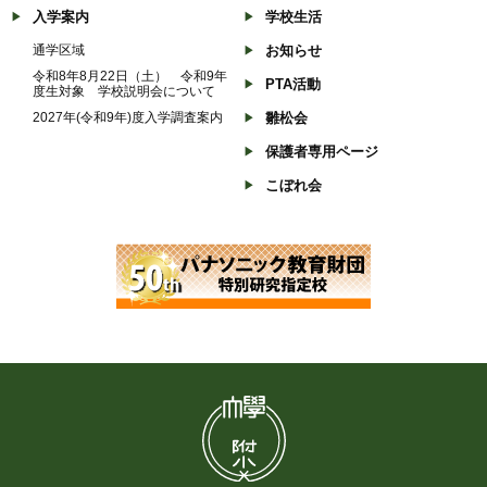
入学案内
学校生活
通学区域
お知らせ
令和8年8月22日（土） 令和9年
PTA活動
度生対象 学校説明会について
2027年(令和9年)度入学調査案内
雛松会
保護者専用ページ
こぼれ会