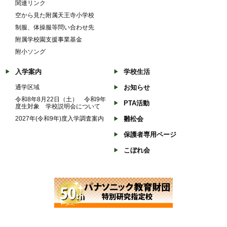
関連リンク
空から見た附属天王寺小学校
制服、体操服等問い合わせ先
附属学校園支援事業基金
附小ソング
入学案内
学校生活
通学区域
お知らせ
令和8年8月22日（土） 令和9年
PTA活動
度生対象 学校説明会について
2027年(令和9年)度入学調査案内
雛松会
保護者専用ページ
こぼれ会