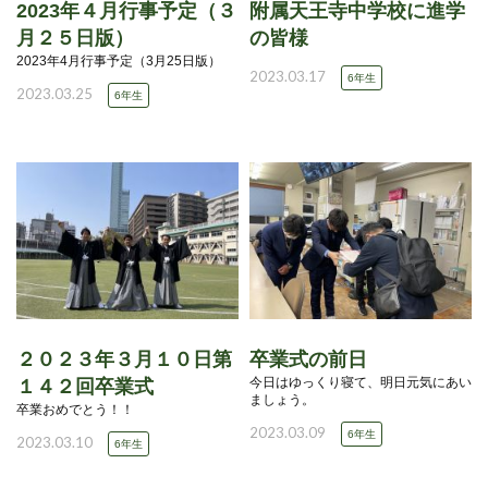
2023年４月行事予定（３
附属天王寺中学校に進学
月２５日版）
の皆様
2023年4月行事予定（3月25日版）
2023.03.17
6年生
2023.03.25
6年生
２０２３年３月１０日第
卒業式の前日
今日はゆっくり寝て、明日元気にあい
１４２回卒業式
ましょう。
卒業おめでとう！！
2023.03.09
6年生
2023.03.10
6年生