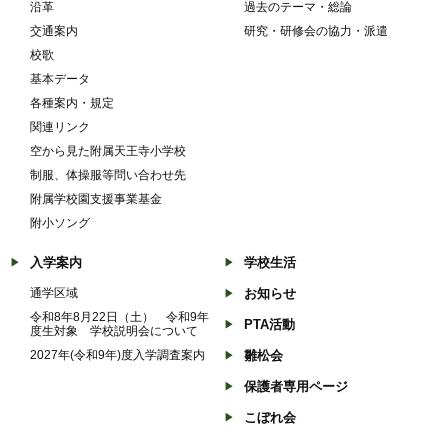
沿革
過去のテーマ・総論
交通案内
研究・研修会の協力・派遣
校歌
基本データ
各種案内・規定
関連リンク
空から見た附属天王寺小学校
制服、体操服等問い合わせ先
附属学校園支援事業基金
附小ソング
入学案内
学校生活
通学区域
お知らせ
令和8年8月22日（土） 令和9年
PTA活動
度生対象 学校説明会について
2027年(令和9年)度入学調査案内
雛松会
保護者専用ページ
こぼれ会