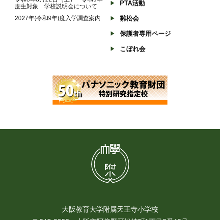
PTA活動
度生対象 学校説明会について
2027年(令和9年)度入学調査案内
雛松会
保護者専用ページ
こぼれ会
大阪教育大学附属天王寺小学校