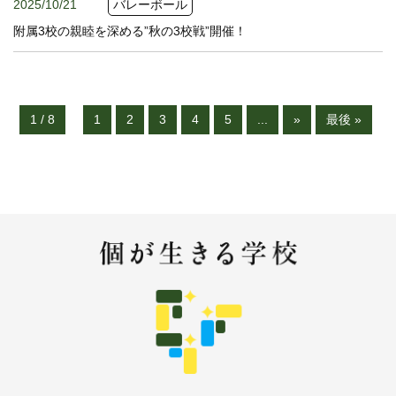
2025/10/21
バレーボール
附属3校の親睦を深める”秋の3校戦”開催！
1 / 8
1
2
3
4
5
...
»
最後 »