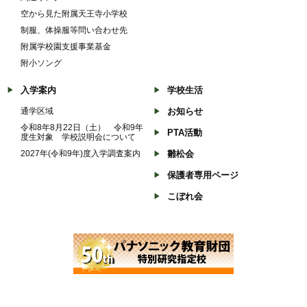
空から見た附属天王寺小学校
制服、体操服等問い合わせ先
附属学校園支援事業基金
附小ソング
入学案内
学校生活
通学区域
お知らせ
令和8年8月22日（土） 令和9年
PTA活動
度生対象 学校説明会について
2027年(令和9年)度入学調査案内
雛松会
保護者専用ページ
こぼれ会