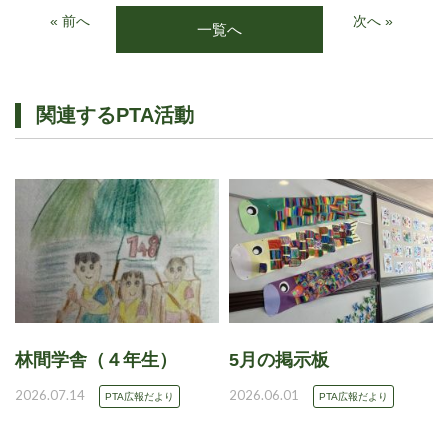
« 前へ
次へ »
一覧へ
関連するPTA活動
林間学舎（４年生）
5月の掲示板
2026.07.14
2026.06.01
PTA広報だより
PTA広報だより