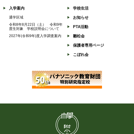
入学案内
学校生活
通学区域
お知らせ
令和8年8月22日（土） 令和9年
PTA活動
度生対象 学校説明会について
2027年(令和9年)度入学調査案内
雛松会
保護者専用ページ
こぼれ会