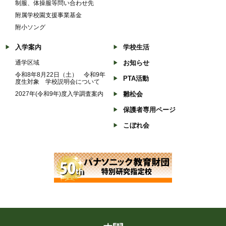
制服、体操服等問い合わせ先
附属学校園支援事業基金
附小ソング
入学案内
学校生活
通学区域
お知らせ
令和8年8月22日（土） 令和9年
PTA活動
度生対象 学校説明会について
2027年(令和9年)度入学調査案内
雛松会
保護者専用ページ
こぼれ会