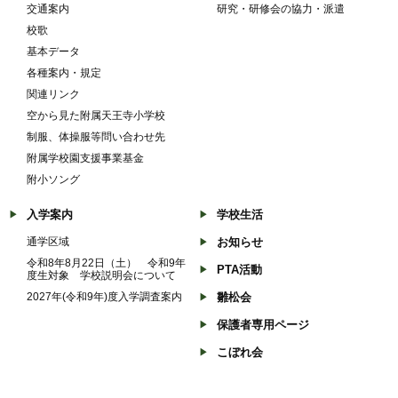
交通案内
研究・研修会の協力・派遣
校歌
基本データ
各種案内・規定
関連リンク
空から見た附属天王寺小学校
制服、体操服等問い合わせ先
附属学校園支援事業基金
附小ソング
入学案内
学校生活
通学区域
お知らせ
令和8年8月22日（土） 令和9年
PTA活動
度生対象 学校説明会について
2027年(令和9年)度入学調査案内
雛松会
保護者専用ページ
こぼれ会