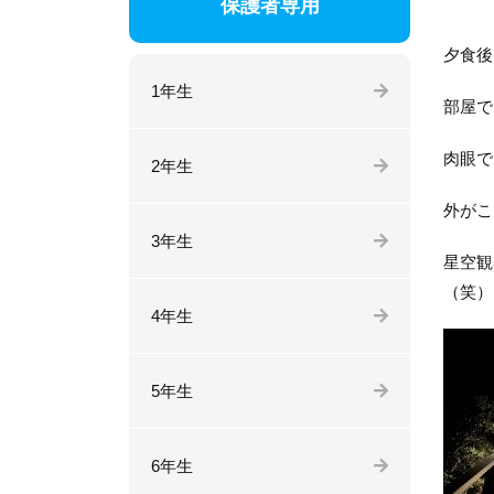
保護者専用
夕食後
1年生
部屋で
肉眼で
2年生
外がこ
3年生
星空観
（笑）
4年生
5年生
6年生