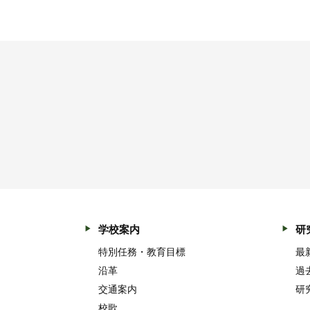
学校案内
研
特別任務・教育目標
最
沿革
過
交通案内
研
校歌