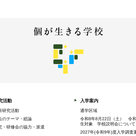
究活動
入学案内
新研究活動
通学区域
去のテーマ・総論
令和8年8月22日（土） 令
生対象 学校説明会について
究・研修会の協力・派遣
2027年(令和9年)度入学調査