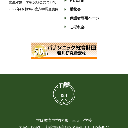
PTA活動
度生対象 学校説明会について
2027年(令和9年)度入学調査案内
雛松会
保護者専用ページ
こぼれ会
大阪教育大学附属天王寺小学校
〒545-0053 大阪市阿倍野区松崎町1丁目2番45号