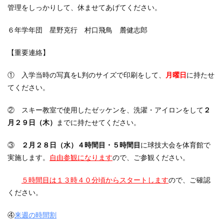
管理をしっかりして、休ませてあげてください。
６年学年団 星野克行 村口飛鳥 麓健志郎
【重要連絡】
① 入学当時の写真をL判のサイズで印刷をして、
月曜日
に持たせ
てください。
② スキー教室で使用したゼッケンを、洗濯・アイロンをして
２
月２９日（木）
までに持たせてください。
③
２月２８日（水）４時間目・５時間目
に球技大会を体育館で
実施します。
自由参観になります
ので、ご参観ください。
５時間目は１３時４０分頃からスタートします
ので、ご確認
ください。
④
来週の時間割