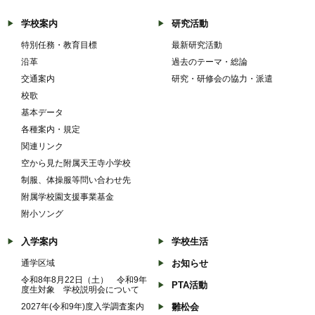
学校案内
研究活動
特別任務・教育目標
最新研究活動
沿革
過去のテーマ・総論
交通案内
研究・研修会の協力・派遣
校歌
基本データ
各種案内・規定
関連リンク
空から見た附属天王寺小学校
制服、体操服等問い合わせ先
附属学校園支援事業基金
附小ソング
入学案内
学校生活
通学区域
お知らせ
令和8年8月22日（土） 令和9年
PTA活動
度生対象 学校説明会について
2027年(令和9年)度入学調査案内
雛松会