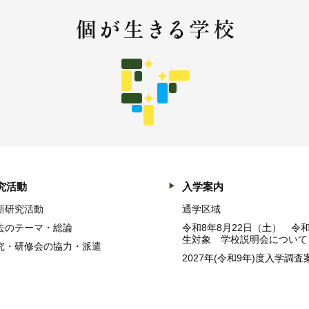
究活動
入学案内
新研究活動
通学区域
去のテーマ・総論
令和8年8月22日（土） 令
生対象 学校説明会について
究・研修会の協力・派遣
2027年(令和9年)度入学調査