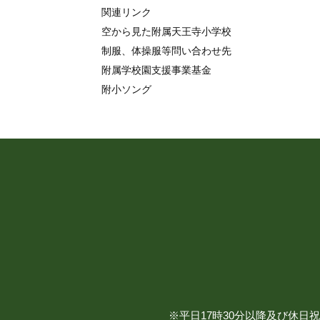
関連リンク
空から見た附属天王寺小学校
制服、体操服等問い合わせ先
附属学校園支援事業基金
附小ソング
※平日17時30分以降及び休