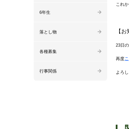
これか
6年生
【お
落とし物
23日
各種募集
再度
こ
行事関係
よろし