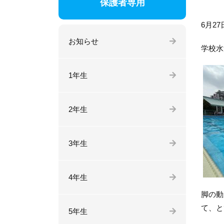
保護者専用
6月2
お知らせ
学校水
1年生
2年生
3年生
4年生
脚の動
て、と
5年生