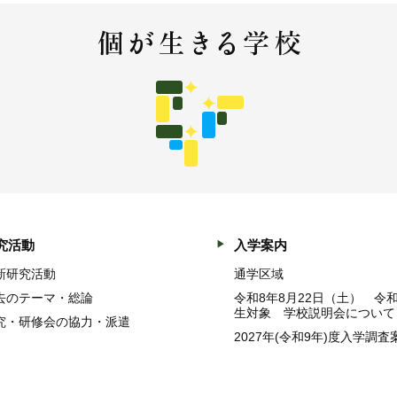
究活動
入学案内
新研究活動
通学区域
去のテーマ・総論
令和8年8月22日（土） 令
生対象 学校説明会について
究・研修会の協力・派遣
2027年(令和9年)度入学調査