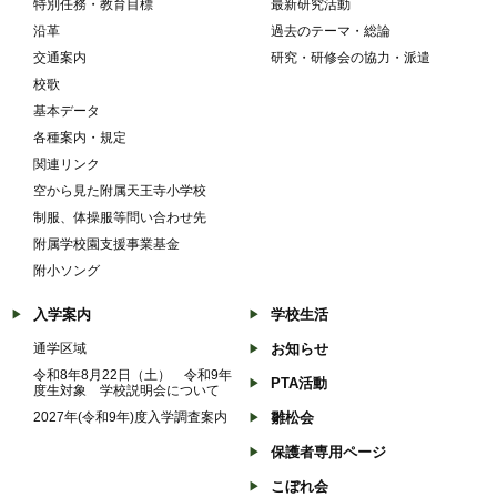
特別任務・教育目標
最新研究活動
沿革
過去のテーマ・総論
交通案内
研究・研修会の協力・派遣
校歌
基本データ
各種案内・規定
関連リンク
空から見た附属天王寺小学校
制服、体操服等問い合わせ先
附属学校園支援事業基金
附小ソング
入学案内
学校生活
通学区域
お知らせ
令和8年8月22日（土） 令和9年
PTA活動
度生対象 学校説明会について
2027年(令和9年)度入学調査案内
雛松会
保護者専用ページ
こぼれ会