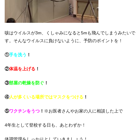
咳はウイルスが
3m
、くしゃみになると
5m
も飛んでしまうみたいで
す。そんなウイルスに負けないように、予防のポイントを！
①
手を洗う
！
②
体温を上げる
！
③
部屋の乾燥を防ぐ
！
④
人が多くいる場所ではマスクをつける
！
⑤
ワクチンをうつ
！
※お医者さんやお家の人に相談した上で
4
年生として登校する日も、あとわずか！
体調管理をしっかりとしていきましょう！