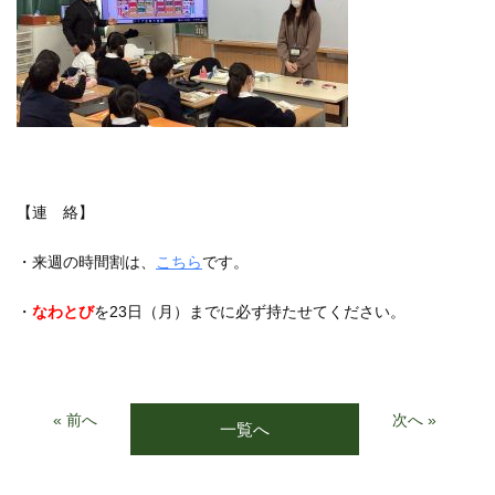
【連 絡】
・来週の時間割は、
こちら
です。
・
なわとび
を
23
日（月）までに必ず持たせてください。
« 前へ
次へ »
一覧へ