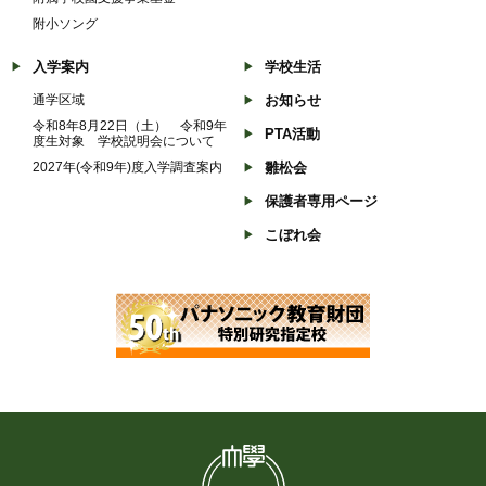
附小ソング
入学案内
学校生活
通学区域
お知らせ
令和8年8月22日（土） 令和9年
PTA活動
度生対象 学校説明会について
2027年(令和9年)度入学調査案内
雛松会
保護者専用ページ
こぼれ会