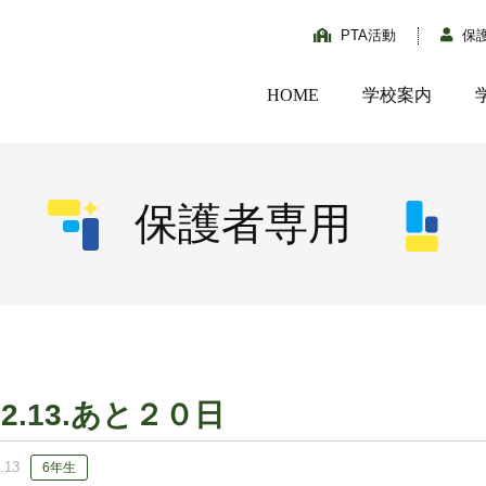
PTA活動
保
HOME
学校案内
保護者専用
02.13.あと２０日
.13
6年生