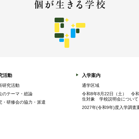
究活動
入学案内
新研究活動
通学区域
去のテーマ・総論
令和8年8月22日（土） 令
生対象 学校説明会について
究・研修会の協力・派遣
2027年(令和9年)度入学調査