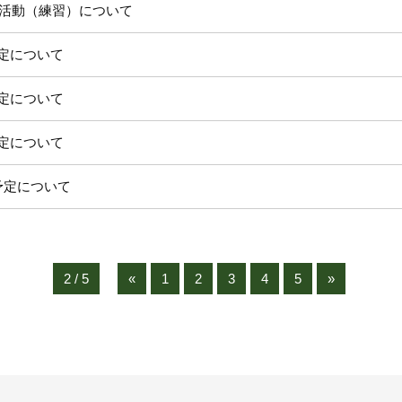
月の活動（練習）について
定について
定について
定について
予定について
2 / 5
«
1
2
3
4
5
»