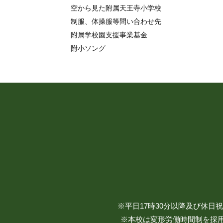
空から見た附属天王寺小学校
制服、体操服等問い合わせ先
附属学校園支援事業基金
附小ソング
※平日17時30分以降及び休
※本校は変形労働時間制を採用