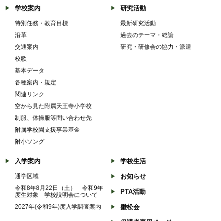
学校案内
研究活動
特別任務・教育目標
最新研究活動
沿革
過去のテーマ・総論
交通案内
研究・研修会の協力・派遣
校歌
基本データ
各種案内・規定
関連リンク
空から見た附属天王寺小学校
制服、体操服等問い合わせ先
附属学校園支援事業基金
附小ソング
入学案内
学校生活
通学区域
お知らせ
令和8年8月22日（土） 令和9年
PTA活動
度生対象 学校説明会について
2027年(令和9年)度入学調査案内
雛松会