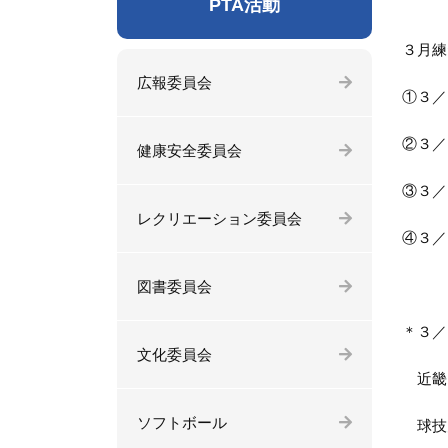
PTA活動
３月練
広報委員会
①３／
②３／
健康安全委員会
③３／
レクリエーション委員会
④３／
図書委員会
＊３／
文化委員会
近畿
ソフトボール
球技