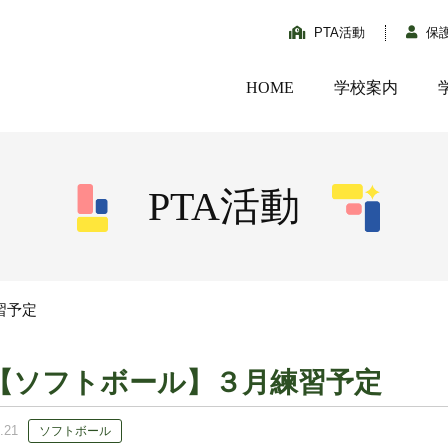
PTA活動
保
HOME
学校案内
PTA活動
習予定
【ソフトボール】３月練習予定
.21
ソフトボール