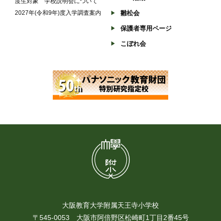
度生対象 学校説明会について
2027年(令和9年)度入学調査案内
雛松会
保護者専用ページ
こぼれ会
大阪教育大学附属天王寺小学校
〒545-0053 大阪市阿倍野区松崎町1丁目2番45号