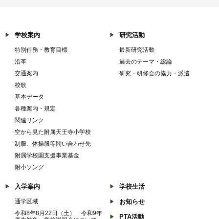
学校案内
研究活動
特別任務・教育目標
最新研究活動
沿革
過去のテーマ・総論
交通案内
研究・研修会の協力・派遣
校歌
基本データ
各種案内・規定
関連リンク
空から見た附属天王寺小学校
制服、体操服等問い合わせ先
附属学校園支援事業基金
附小ソング
入学案内
学校生活
通学区域
お知らせ
令和8年8月22日（土） 令和9年
PTA活動