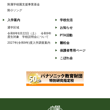
附属学校園支援事業基金
附小ソング
入学案内
学校生活
通学区域
お知らせ
令和8年8月22日（土） 令和9年
PTA活動
度生対象 学校説明会について
2027年(令和9年)度入学調査案内
雛松会
保護者専用ページ
こぼれ会