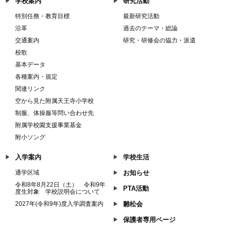
学校案内
研究活動
特別任務・教育目標
最新研究活動
沿革
過去のテーマ・総論
交通案内
研究・研修会の協力・派遣
校歌
基本データ
各種案内・規定
関連リンク
空から見た附属天王寺小学校
制服、体操服等問い合わせ先
附属学校園支援事業基金
附小ソング
入学案内
学校生活
通学区域
お知らせ
令和8年8月22日（土） 令和9年
PTA活動
度生対象 学校説明会について
2027年(令和9年)度入学調査案内
雛松会
保護者専用ページ