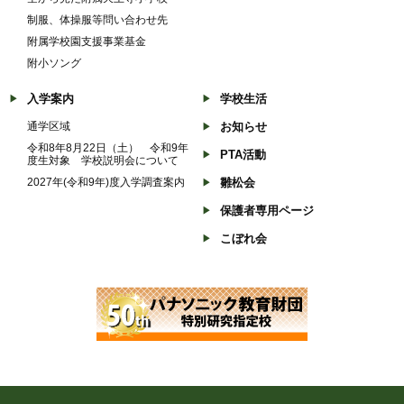
制服、体操服等問い合わせ先
附属学校園支援事業基金
附小ソング
入学案内
学校生活
通学区域
お知らせ
令和8年8月22日（土） 令和9年
PTA活動
度生対象 学校説明会について
2027年(令和9年)度入学調査案内
雛松会
保護者専用ページ
こぼれ会