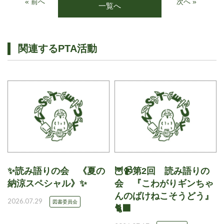
« 前へ
次へ »
一覧へ
関連するPTA活動
✨読み語りの会 《夏の
🦉📹第2回 読み語りの
納涼スペシャル》✨
会 『こわがりギンちゃ
んのばけねこそうどう』
2026.07.29
図書委員会
🐈‍⬛