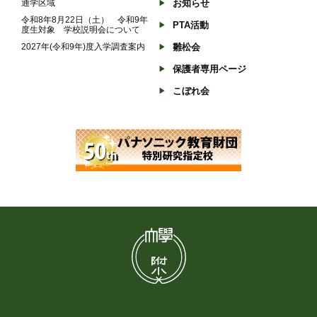
通学区域
お知らせ
令和8年8月22日（土） 令和9年
PTA活動
度生対象 学校説明会について
2027年(令和9年)度入学調査案内
雛松会
保護者専用ページ
こぼれ会