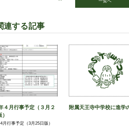
一覧へ
関連する記事
23年４月行事予定（３月２
附属天王寺中学校に進学
版）
3年4月行事予定（3月25日版）