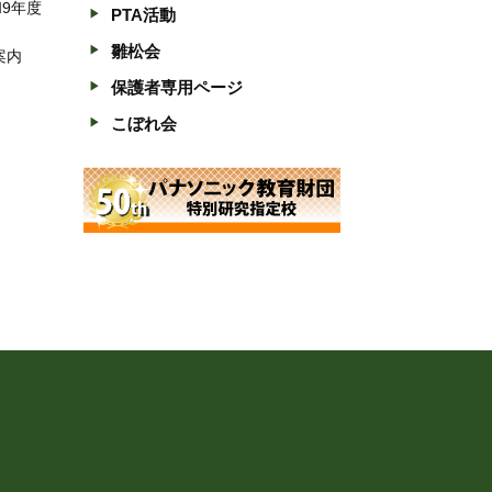
和9年度
PTA活動
雛松会
案内
保護者専用ページ
こぼれ会