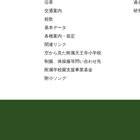
沿革
過
交通案内
研
校歌
基本データ
各種案内・規定
関連リンク
空から見た附属天王寺小学校
制服、体操服等問い合わせ先
附属学校園支援事業基金
附小ソング