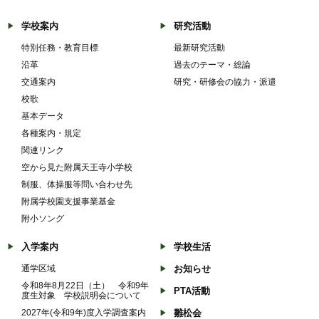
学校案内
研究活動
特別任務・教育目標
最新研究活動
沿革
過去のテーマ・総論
交通案内
研究・研修会の協力・派遣
校歌
基本データ
各種案内・規定
関連リンク
空から見た附属天王寺小学校
制服、体操服等問い合わせ先
附属学校園支援事業基金
附小ソング
入学案内
学校生活
通学区域
お知らせ
令和8年8月22日（土） 令和9年
PTA活動
度生対象 学校説明会について
2027年(令和9年)度入学調査案内
雛松会