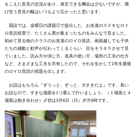
をこえた意見の交流があり、発言できる機会は少ないですが、飛
び交う意見の幅はいつもより広かったと思います。
国語では、金曜日の課題①で提出した、お友達のステキなロイ
ロ音読投票で、たくさん票が集まったものをみんなで見ました。
初めて見る他のクラスのお友達のロイロ音読、画面越しでも子供
たちの感動と歓声が伝わってくるくらい、目をキラキラさせて見
ていました。読み方や演じ方、道具の使い方，場所の工夫の仕方
など、さまざまな工夫を共有したので、それを生かして1年生最後
のロイロ音読の宿題を出します。
お話はもちろん『ずうっと、ずっと、大すきだよ』です。長い
お話なので、すきな場面を1つ選んで行いましょう。（１場面と４
場面は抱き合わせ）〆切は3月6日（日）夕方5時です。