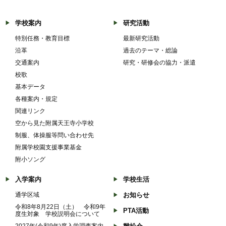
学校案内
研究活動
特別任務・教育目標
最新研究活動
沿革
過去のテーマ・総論
交通案内
研究・研修会の協力・派遣
校歌
基本データ
各種案内・規定
関連リンク
空から見た附属天王寺小学校
制服、体操服等問い合わせ先
附属学校園支援事業基金
附小ソング
入学案内
学校生活
通学区域
お知らせ
令和8年8月22日（土） 令和9年
PTA活動
度生対象 学校説明会について
2027年(令和9年)度入学調査案内