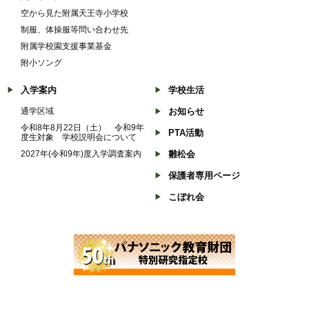
空から見た附属天王寺小学校
制服、体操服等問い合わせ先
附属学校園支援事業基金
附小ソング
入学案内
学校生活
通学区域
お知らせ
令和8年8月22日（土） 令和9年
PTA活動
度生対象 学校説明会について
2027年(令和9年)度入学調査案内
雛松会
保護者専用ページ
こぼれ会