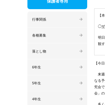
保護者専用
【本
行事関係
◯
ザ
各種募集
明日
観す
落とし物
【今日
6年生
来週の
なる予
5年生
究会で
会」の
4年生
多くの