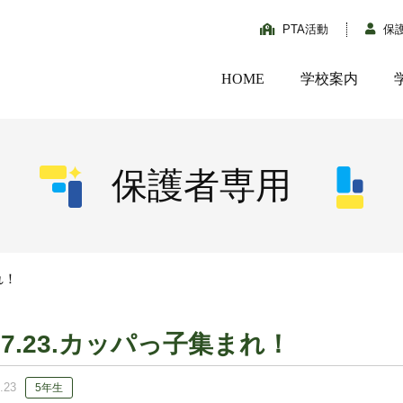
PTA活動
保
HOME
学校案内
保護者専用
れ！
07.23.カッパっ子集まれ！
.23
5年生