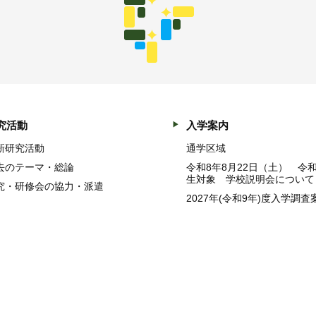
究活動
入学案内
新研究活動
通学区域
去のテーマ・総論
令和8年8月22日（土） 令
生対象 学校説明会について
究・研修会の協力・派遣
2027年(令和9年)度入学調査