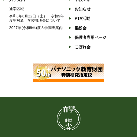
通学区域
お知らせ
令和8年8月22日（土） 令和9年
PTA活動
度生対象 学校説明会について
2027年(令和9年)度入学調査案内
雛松会
保護者専用ページ
こぼれ会