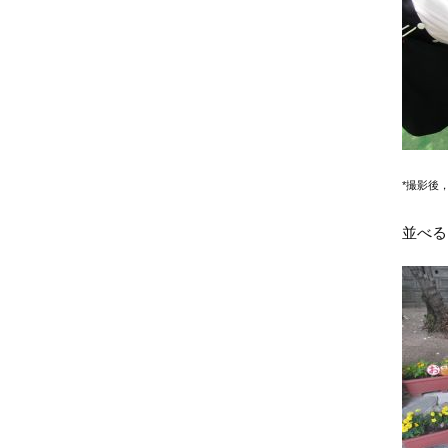
*撮影後
並べる