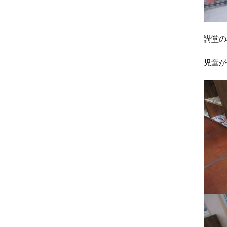
講堂の
児童が