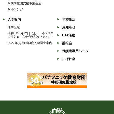
附属学校園支援事業基金
附小ソング
入学案内
学校生活
通学区域
お知らせ
令和8年8月22日（土） 令和9年
PTA活動
度生対象 学校説明会について
2027年(令和9年)度入学調査案内
雛松会
保護者専用ページ
こぼれ会