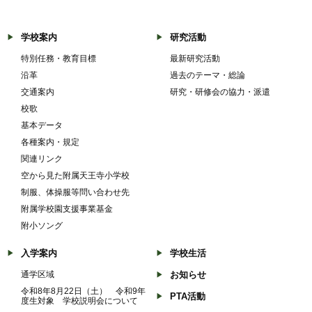
学校案内
研究活動
特別任務・教育目標
最新研究活動
沿革
過去のテーマ・総論
交通案内
研究・研修会の協力・派遣
校歌
基本データ
各種案内・規定
関連リンク
空から見た附属天王寺小学校
制服、体操服等問い合わせ先
附属学校園支援事業基金
附小ソング
入学案内
学校生活
通学区域
お知らせ
令和8年8月22日（土） 令和9年
PTA活動
度生対象 学校説明会について