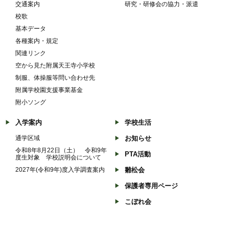
交通案内
研究・研修会の協力・派遣
校歌
基本データ
各種案内・規定
関連リンク
空から見た附属天王寺小学校
制服、体操服等問い合わせ先
附属学校園支援事業基金
附小ソング
入学案内
学校生活
通学区域
お知らせ
令和8年8月22日（土） 令和9年
PTA活動
度生対象 学校説明会について
2027年(令和9年)度入学調査案内
雛松会
保護者専用ページ
こぼれ会