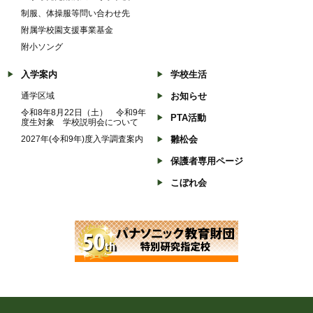
制服、体操服等問い合わせ先
附属学校園支援事業基金
附小ソング
入学案内
学校生活
通学区域
お知らせ
令和8年8月22日（土） 令和9年
PTA活動
度生対象 学校説明会について
2027年(令和9年)度入学調査案内
雛松会
保護者専用ページ
こぼれ会