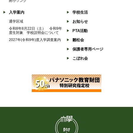
附小ソング
入学案内
学校生活
通学区域
お知らせ
令和8年8月22日（土） 令和9年
PTA活動
度生対象 学校説明会について
2027年(令和9年)度入学調査案内
雛松会
保護者専用ページ
こぼれ会