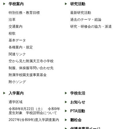
学校案内
研究活動
特別任務・教育目標
最新研究活動
沿革
過去のテーマ・総論
交通案内
研究・研修会の協力・派遣
校歌
基本データ
各種案内・規定
関連リンク
空から見た附属天王寺小学校
制服、体操服等問い合わせ先
附属学校園支援事業基金
附小ソング
入学案内
学校生活
通学区域
お知らせ
令和8年8月22日（土） 令和9年
PTA活動
度生対象 学校説明会について
2027年(令和9年)度入学調査案内
雛松会
保護者専用ページ