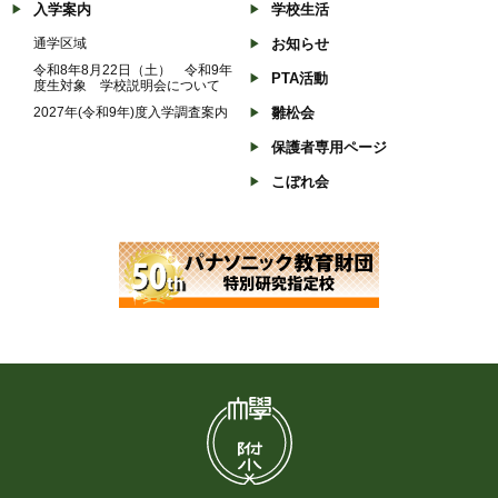
入学案内
学校生活
通学区域
お知らせ
令和8年8月22日（土） 令和9年
PTA活動
度生対象 学校説明会について
2027年(令和9年)度入学調査案内
雛松会
保護者専用ページ
こぼれ会