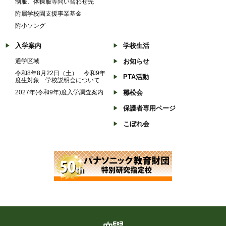
制服、体操服等問い合わせ先
附属学校園支援事業基金
附小ソング
入学案内
学校生活
通学区域
お知らせ
令和8年8月22日（土） 令和9年
PTA活動
度生対象 学校説明会について
2027年(令和9年)度入学調査案内
雛松会
保護者専用ページ
こぼれ会