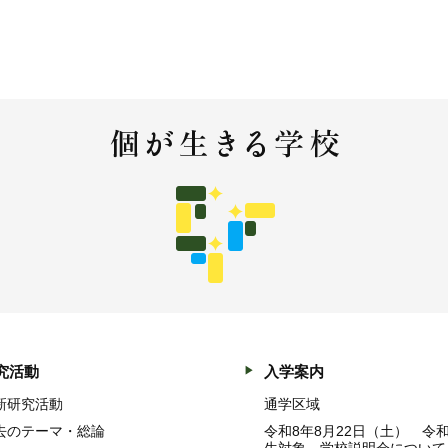
究活動
入学案内
新研究活動
通学区域
去のテーマ・総論
令和8年8月22日（土） 令
生対象 学校説明会について