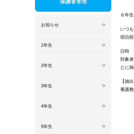
保護者専用
６年生
お知らせ
いつも
宿泊前
1年生
日時
対象者
2年生
とに抽
【抽出
3年生
養護教
4年生
5年生