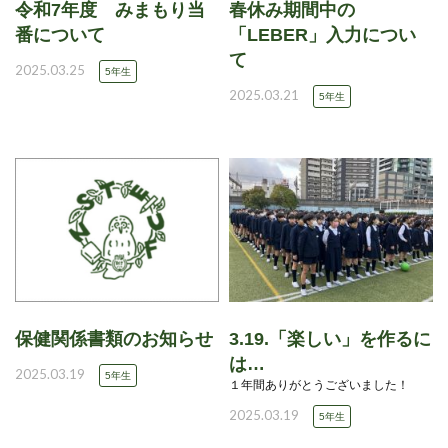
令和7年度 みまもり当
春休み期間中の
番について
「LEBER」入力につい
て
2025.03.25
5年生
2025.03.21
5年生
保健関係書類のお知らせ
3.19.「楽しい」を作るに
は…
2025.03.19
5年生
１年間ありがとうございました！
2025.03.19
5年生