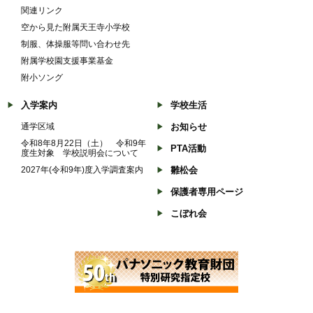
関連リンク
空から見た附属天王寺小学校
制服、体操服等問い合わせ先
附属学校園支援事業基金
附小ソング
入学案内
学校生活
通学区域
お知らせ
令和8年8月22日（土） 令和9年
PTA活動
度生対象 学校説明会について
2027年(令和9年)度入学調査案内
雛松会
保護者専用ページ
こぼれ会