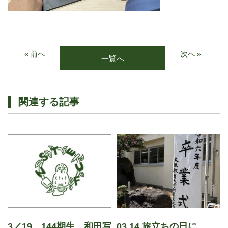
« 前へ
次へ »
一覧へ
関連する記事
3／19 144期生 和田写
03.14.旅立ちの日に