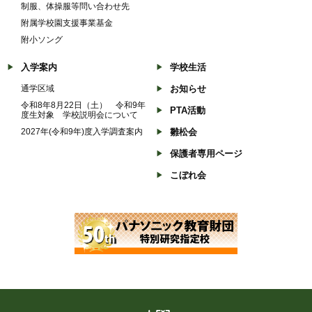
制服、体操服等問い合わせ先
附属学校園支援事業基金
附小ソング
入学案内
学校生活
通学区域
お知らせ
令和8年8月22日（土） 令和9年
PTA活動
度生対象 学校説明会について
2027年(令和9年)度入学調査案内
雛松会
保護者専用ページ
こぼれ会