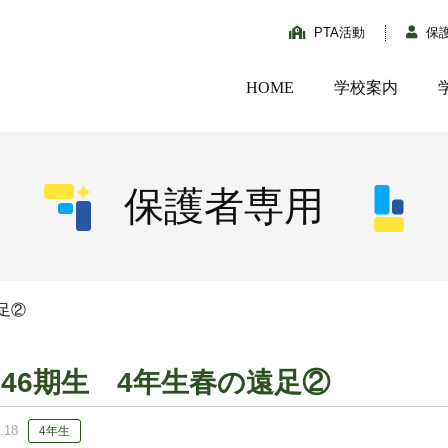
PTA活動
保
HOME
学校案内
保護者専用
足②
146期生 4年生春の遠足②
.18
4年生