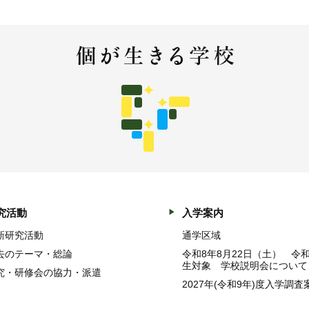
究活動
入学案内
新研究活動
通学区域
去のテーマ・総論
令和8年8月22日（土） 令
生対象 学校説明会について
究・研修会の協力・派遣
2027年(令和9年)度入学調査