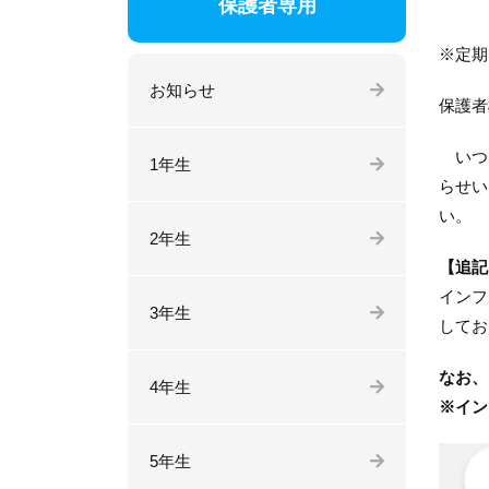
保護者専用
※定期
お知らせ
保護者
いつも
1年生
らせい
い。
2年生
【追記
インフ
3年生
してお
なお、
4年生
※イン
5年生