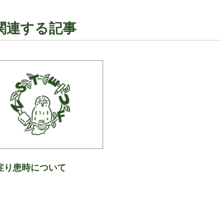
関連する記事
症り患時について