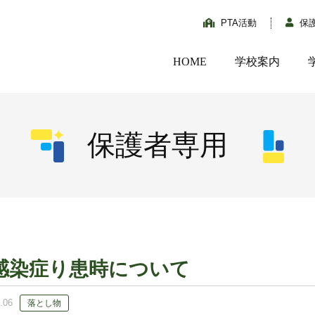
PTA活動
保
HOME
学校案内
保護者専用
感染症り患時について
.06
落とし物