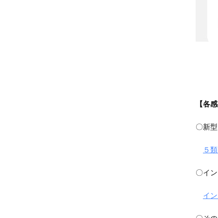
【各感
〇新
５類
〇イン
イン